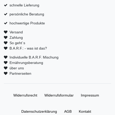
schnelle Lieferung
persönliche Beratung
hochwertige Produkte
Versand
Zahlung
So geht´s
B.A.R.F.: - was ist das?
Individuelle B.A.R.F. Mischung
Ernährungsberatung
über uns
Partnerseiten
Widerrufs­recht
Widerrufs­formular
Impressum
Daten­schutz­erklärung
AGB
Kontakt