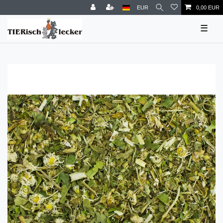
EUR
0,00 EUR
☰