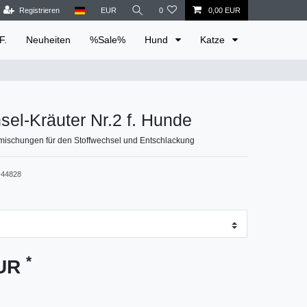
Registrieren
EUR
0
0,00 EUR
F.
Neuheiten
%Sale%
Hund
Katze
sel-Kräuter Nr.2 f. Hunde
rmischungen für den Stoffwechsel und Entschlackung
44828
*
EUR