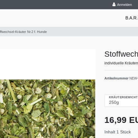
Anmelden
B.A.R.
ffwechsel-Kräuter Nr.2 f. Hunde
Stoffwech
individuelle Kräute
Artikelnummer
NEW-
KRÄUTERGEWICHT
16,99 
Inhalt
1
Stück