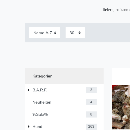
liefern, so kann
Kategorien
B.A.R.F.
3
Neuheiten
4
%Sale%
8
Hund
263