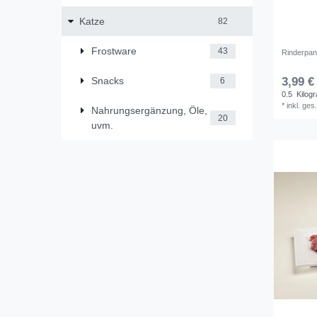
Katze
82
Frostware
43
Rinderpan
Snacks
3,99 €
6
0.5
Kilog
*
inkl. ges
Nahrungsergänzung, Öle,
20
uvm.