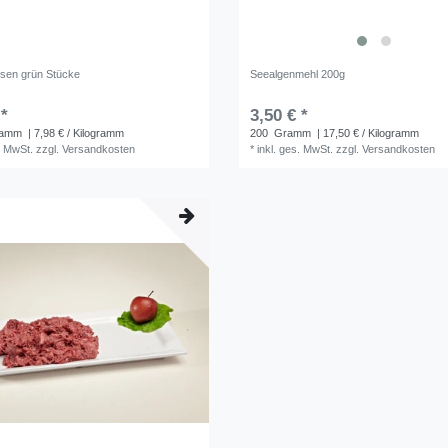
sen grün Stücke
Seealgenmehl 200g
 *
3,50 € *
ramm
| 7,98 € / Kilogramm
200
Gramm
| 17,50 € / Kilogramm
. MwSt.
zzgl.
Versandkosten
*
inkl. ges. MwSt.
zzgl.
Versandkosten