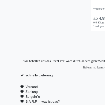
Wildfleisc
ab 4,9
0.5
Kilog
*
inkl. ges
Wir behalten uns das Recht vor Ware durch andere gleichwerti
liefern, so kann
schnelle Lieferung
Versand
Zahlung
So geht´s
B.A.R.F.: - was ist das?